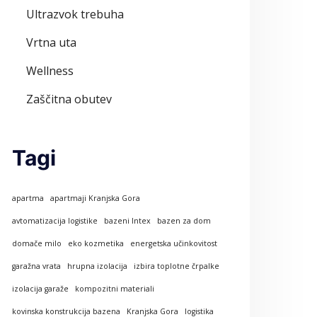
Ultrazvok trebuha
Vrtna uta
Wellness
Zaščitna obutev
Tagi
apartma
apartmaji Kranjska Gora
avtomatizacija logistike
bazeni Intex
bazen za dom
domače milo
eko kozmetika
energetska učinkovitost
garažna vrata
hrupna izolacija
izbira toplotne črpalke
izolacija garaže
kompozitni materiali
kovinska konstrukcija bazena
Kranjska Gora
logistika