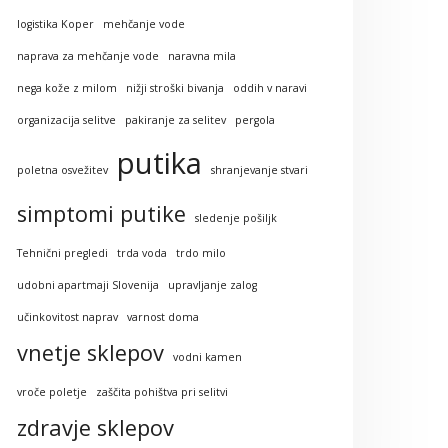
logistika Koper
mehčanje vode
naprava za mehčanje vode
naravna mila
nega kože z milom
nižji stroški bivanja
oddih v naravi
organizacija selitve
pakiranje za selitev
pergola
putika
poletna osvežitev
shranjevanje stvari
simptomi putike
sledenje pošiljk
Tehnični pregledi
trda voda
trdo milo
udobni apartmaji Slovenija
upravljanje zalog
učinkovitost naprav
varnost doma
vnetje sklepov
vodni kamen
vroče poletje
zaščita pohištva pri selitvi
zdravje sklepov