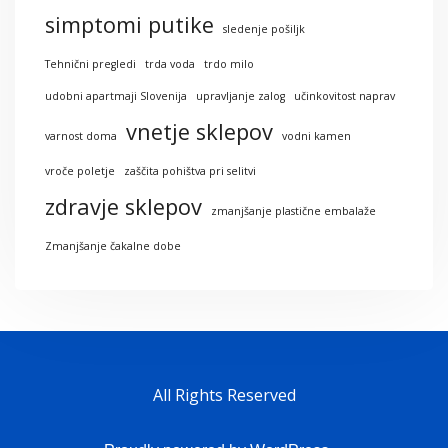
simptomi putike
sledenje pošiljk
Tehnični pregledi
trda voda
trdo milo
udobni apartmaji Slovenija
upravljanje zalog
učinkovitost naprav
vnetje sklepov
varnost doma
vodni kamen
vroče poletje
zaščita pohištva pri selitvi
zdravje sklepov
zmanjšanje plastične embalaže
Zmanjšanje čakalne dobe
All Rights Reserved