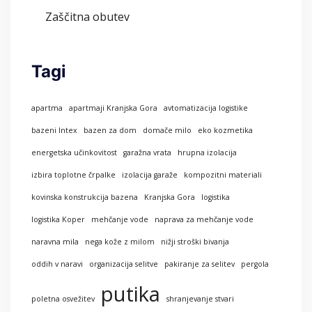
Zaščitna obutev
Tagi
apartma
apartmaji Kranjska Gora
avtomatizacija logistike
bazeni Intex
bazen za dom
domače milo
eko kozmetika
energetska učinkovitost
garažna vrata
hrupna izolacija
izbira toplotne črpalke
izolacija garaže
kompozitni materiali
kovinska konstrukcija bazena
Kranjska Gora
logistika
logistika Koper
mehčanje vode
naprava za mehčanje vode
naravna mila
nega kože z milom
nižji stroški bivanja
oddih v naravi
organizacija selitve
pakiranje za selitev
pergola
putika
poletna osvežitev
shranjevanje stvari