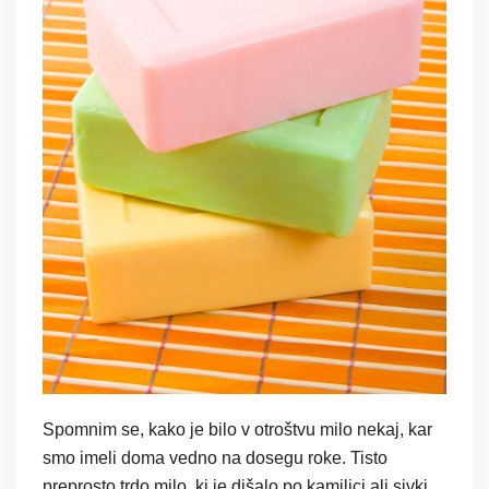
Spomnim se, kako je bilo v otroštvu milo nekaj, kar
smo imeli doma vedno na dosegu roke. Tisto
preprosto trdo milo, ki je dišalo po kamilici ali sivki,