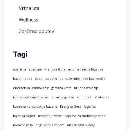
Vrtna uta
Wellness
Zaščitna obutev
Tagi
apartma
apartmaji Kranjska Gora
avtomatizacija logistike
bazeni Intex
bazen za dom
domače milo
eko kozmetika
energetska učinkovitost
garažna vrata
hrupna izolacija
izbira toplotne črpalke
izolacija garaže
kompozitni materiali
kovinska konstrukcija bazena
Kranjska Gora
logistika
logistika Koper
mehčanje vode
naprava za mehčanje vode
naravna mila
nega kože z milom
nižji stroški bivanja