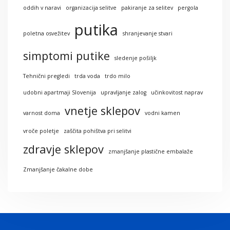
oddih v naravi
organizacija selitve
pakiranje za selitev
pergola
putika
poletna osvežitev
shranjevanje stvari
simptomi putike
sledenje pošiljk
Tehnični pregledi
trda voda
trdo milo
udobni apartmaji Slovenija
upravljanje zalog
učinkovitost naprav
vnetje sklepov
varnost doma
vodni kamen
vroče poletje
zaščita pohištva pri selitvi
zdravje sklepov
zmanjšanje plastične embalaže
Zmanjšanje čakalne dobe