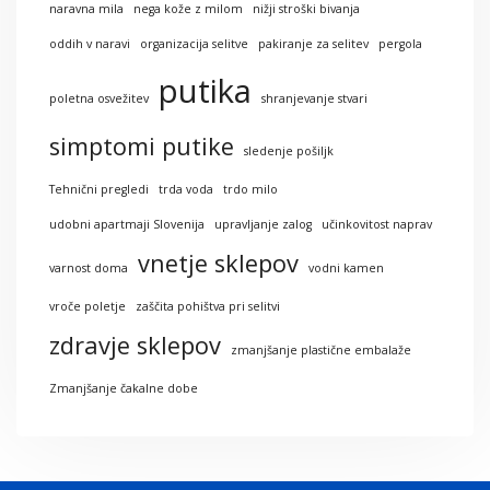
naravna mila
nega kože z milom
nižji stroški bivanja
oddih v naravi
organizacija selitve
pakiranje za selitev
pergola
putika
poletna osvežitev
shranjevanje stvari
simptomi putike
sledenje pošiljk
Tehnični pregledi
trda voda
trdo milo
udobni apartmaji Slovenija
upravljanje zalog
učinkovitost naprav
vnetje sklepov
varnost doma
vodni kamen
vroče poletje
zaščita pohištva pri selitvi
zdravje sklepov
zmanjšanje plastične embalaže
Zmanjšanje čakalne dobe