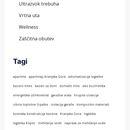
Ultrazvok trebuha
Vrtna uta
Wellness
Zaščitna obutev
Tagi
apartma
apartmaji Kranjska Gora
avtomatizacija logistike
bazeni Intex
bazen za dom
domače milo
eko kozmetika
energetska učinkovitost
garažna vrata
hrupna izolacija
izbira toplotne črpalke
izolacija garaže
kompozitni materiali
kovinska konstrukcija bazena
Kranjska Gora
logistika
logistika Koper
mehčanje vode
naprava za mehčanje vode