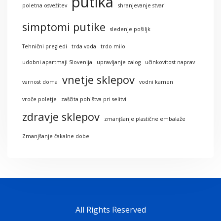
putika
poletna osvežitev
shranjevanje stvari
simptomi putike
sledenje pošiljk
Tehnični pregledi
trda voda
trdo milo
udobni apartmaji Slovenija
upravljanje zalog
učinkovitost naprav
vnetje sklepov
varnost doma
vodni kamen
vroče poletje
zaščita pohištva pri selitvi
zdravje sklepov
zmanjšanje plastične embalaže
Zmanjšanje čakalne dobe
All Rights Reserved