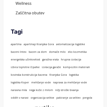
Wellness
Zaščitna obutev
Tagi
apartma
apartmaji Kranjska Gora
avtomatizacija logistike
bazeni Intex
bazen za dom
domače milo
eko kozmetika
energetska učinkovitost
garažna vrata
hrupna izolacija
izbira toplotne črpalke
izolacija garaže
kompozitni materiali
kovinska konstrukcija bazena
Kranjska Gora
logistika
logistika Koper
mehčanje vode
naprava za mehčanje vode
naravna mila
nega kože z milom
nižji stroški bivanja
oddih v naravi
organizacija selitve
pakiranje za selitev
pergola