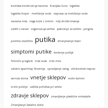
kovinska konstrukcija bazena
Kranjska Gora
logistika
logistika Koper
mehčanje vode
naprava za mehčanje vode
naravna mila
nega kože z milom
nižji stroški bivanja
oddih v naravi
organizacija selitve
pakiranje za selitev
pergola
putika
poletna osvežitev
shranjevanje stvari
simptomi putike
sledenje pošiljk
Tehnični pregledi
trda voda
trdo milo
udobni apartmaji Slovenija
upravljanje zalog
učinkovitost naprav
vnetje sklepov
varnost doma
vodni kamen
vroče poletje
zaščita pohištva pri selitvi
zdravje sklepov
zmanjšanje plastične embalaže
Zmanjšanje čakalne dobe