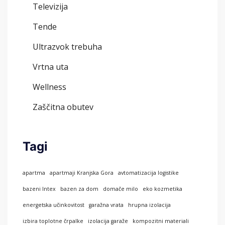
Televizija
Tende
Ultrazvok trebuha
Vrtna uta
Wellness
Zaščitna obutev
Tagi
apartma
apartmaji Kranjska Gora
avtomatizacija logistike
bazeni Intex
bazen za dom
domače milo
eko kozmetika
energetska učinkovitost
garažna vrata
hrupna izolacija
izbira toplotne črpalke
izolacija garaže
kompozitni materiali