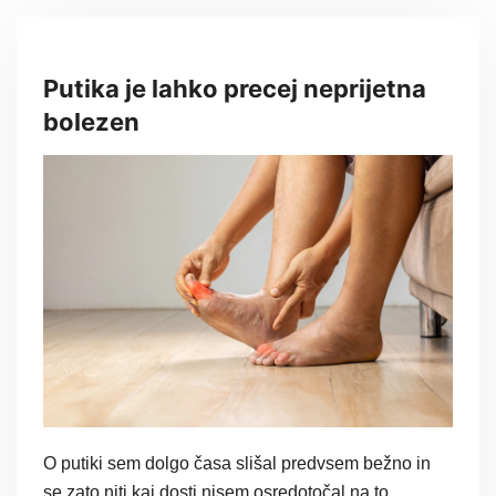
Putika je lahko precej neprijetna
bolezen
O putiki sem dolgo časa slišal predvsem bežno in
se zato niti kaj dosti nisem osredotočal na to,