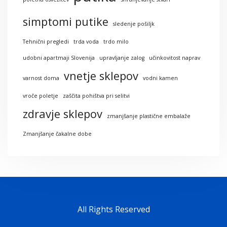
simptomi putike
sledenje pošiljk
Tehnični pregledi
trda voda
trdo milo
udobni apartmaji Slovenija
upravljanje zalog
učinkovitost naprav
vnetje sklepov
varnost doma
vodni kamen
vroče poletje
zaščita pohištva pri selitvi
zdravje sklepov
zmanjšanje plastične embalaže
Zmanjšanje čakalne dobe
All Rights Reserved