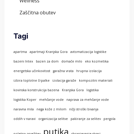
Wellness
Zaščitna obutev
Tagi
apartma
apartmaji Kranjska Gora
avtomatizacija logistike
bazeni Intex
bazen za dom
domače milo
eko kozmetika
energetska učinkovitost
garažna vrata
hrupna izolacija
izbira toplotne črpalke
izolacija garaže
kompozitni materiali
kovinska konstrukcija bazena
Kranjska Gora
logistika
logistika Koper
mehčanje vode
naprava za mehčanje vode
naravna mila
nega kože z milom
nižji stroški bivanja
oddih v naravi
organizacija selitve
pakiranje za selitev
pergola
putika
poletna osvežitev
shranjevanje stvari