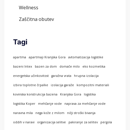
Wellness
Zaščitna obutev
Tagi
apartma
apartmaji Kranjska Gora
avtomatizacija logistike
bazeni Intex
bazen za dom
domače milo
eko kozmetika
energetska učinkovitost
garažna vrata
hrupna izolacija
izbira toplotne črpalke
izolacija garaže
kompozitni materiali
kovinska konstrukcija bazena
Kranjska Gora
logistika
logistika Koper
mehčanje vode
naprava za mehčanje vode
naravna mila
nega kože z milom
nižji stroški bivanja
oddih v naravi
organizacija selitve
pakiranje za selitev
pergola