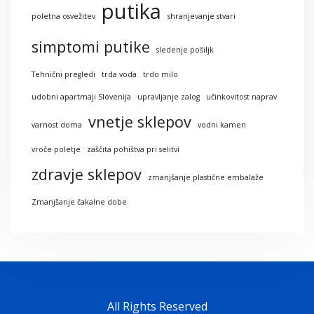
putika
poletna osvežitev
shranjevanje stvari
simptomi putike
sledenje pošiljk
Tehnični pregledi
trda voda
trdo milo
udobni apartmaji Slovenija
upravljanje zalog
učinkovitost naprav
vnetje sklepov
varnost doma
vodni kamen
vroče poletje
zaščita pohištva pri selitvi
zdravje sklepov
zmanjšanje plastične embalaže
Zmanjšanje čakalne dobe
All Rights Reserved