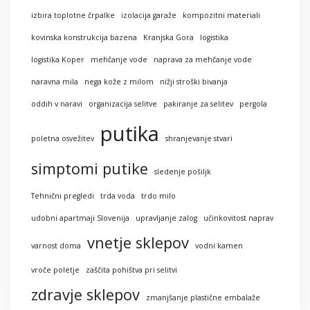
izbira toplotne črpalke
izolacija garaže
kompozitni materiali
kovinska konstrukcija bazena
Kranjska Gora
logistika
logistika Koper
mehčanje vode
naprava za mehčanje vode
naravna mila
nega kože z milom
nižji stroški bivanja
oddih v naravi
organizacija selitve
pakiranje za selitev
pergola
putika
poletna osvežitev
shranjevanje stvari
simptomi putike
sledenje pošiljk
Tehnični pregledi
trda voda
trdo milo
udobni apartmaji Slovenija
upravljanje zalog
učinkovitost naprav
vnetje sklepov
varnost doma
vodni kamen
vroče poletje
zaščita pohištva pri selitvi
zdravje sklepov
zmanjšanje plastične embalaže