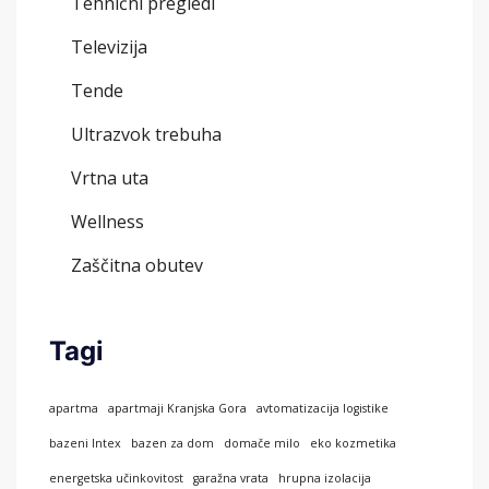
Tehnični pregledi
Televizija
Tende
Ultrazvok trebuha
Vrtna uta
Wellness
Zaščitna obutev
Tagi
apartma
apartmaji Kranjska Gora
avtomatizacija logistike
bazeni Intex
bazen za dom
domače milo
eko kozmetika
energetska učinkovitost
garažna vrata
hrupna izolacija