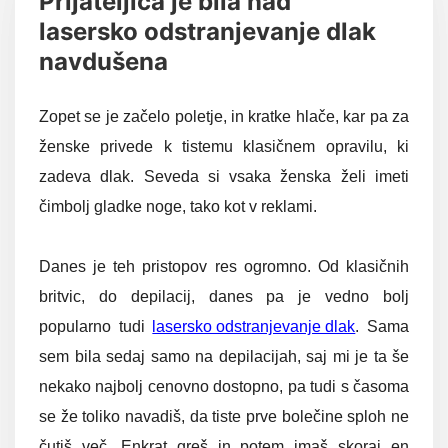
Prijateljica je bila nad
lasersko odstranjevanje dlak
navdušena
Zopet se je začelo poletje, in kratke hlače, kar pa za
ženske privede k tistemu klasičnem opravilu, ki
zadeva dlak. Seveda si vsaka ženska želi imeti
čimbolj gladke noge, tako kot v reklami.
Danes je teh pristopov res ogromno. Od klasičnih
britvic, do depilacij, danes pa je vedno bolj
popularno tudi
lasersko odstranjevanje dlak
. Sama
sem bila sedaj samo na depilacijah, saj mi je ta še
nekako najbolj cenovno dostopno, pa tudi s časoma
se že toliko navadiš, da tiste prve bolečine sploh ne
čutiš več. Enkrat greš in potem imaš skoraj en