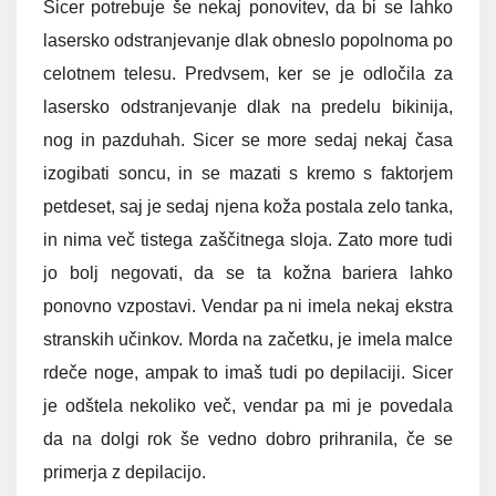
Sicer potrebuje še nekaj ponovitev, da bi se lahko
lasersko odstranjevanje dlak obneslo popolnoma po
celotnem telesu. Predvsem, ker se je odločila za
lasersko odstranjevanje dlak na predelu bikinija,
nog in pazduhah. Sicer se more sedaj nekaj časa
izogibati soncu, in se mazati s kremo s faktorjem
petdeset, saj je sedaj njena koža postala zelo tanka,
in nima več tistega zaščitnega sloja. Zato more tudi
jo bolj negovati, da se ta kožna bariera lahko
ponovno vzpostavi. Vendar pa ni imela nekaj ekstra
stranskih učinkov. Morda na začetku, je imela malce
rdeče noge, ampak to imaš tudi po depilaciji. Sicer
je odštela nekoliko več, vendar pa mi je povedala
da na dolgi rok še vedno dobro prihranila, če se
primerja z depilacijo.