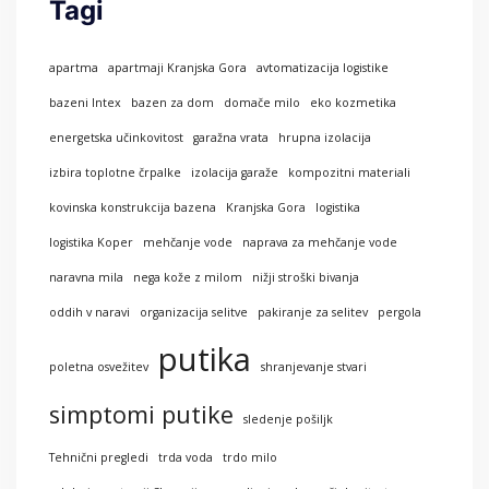
Tagi
apartma
apartmaji Kranjska Gora
avtomatizacija logistike
bazeni Intex
bazen za dom
domače milo
eko kozmetika
energetska učinkovitost
garažna vrata
hrupna izolacija
izbira toplotne črpalke
izolacija garaže
kompozitni materiali
kovinska konstrukcija bazena
Kranjska Gora
logistika
logistika Koper
mehčanje vode
naprava za mehčanje vode
naravna mila
nega kože z milom
nižji stroški bivanja
oddih v naravi
organizacija selitve
pakiranje za selitev
pergola
putika
poletna osvežitev
shranjevanje stvari
simptomi putike
sledenje pošiljk
Tehnični pregledi
trda voda
trdo milo