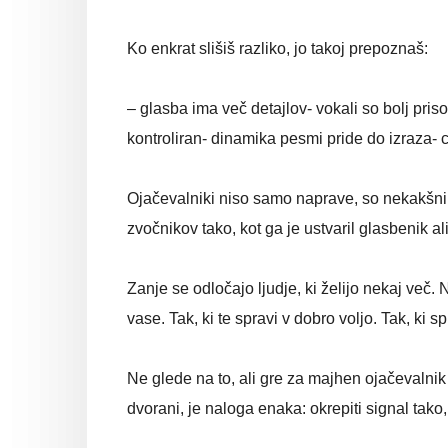
Ko enkrat slišiš razliko, jo takoj prepoznaš:
– glasba ima več detajlov- vokali so bolj prisot
kontroliran- dinamika pesmi pride do izraza- 
Ojačevalniki niso samo naprave, so nekakšni p
zvočnikov tako, kot ga je ustvaril glasbenik al
Zanje se odločajo ljudje, ki želijo nekaj več. 
vase. Tak, ki te spravi v dobro voljo. Tak, ki
Ne glede na to, ali gre za majhen ojačevalnik 
dvorani, je naloga enaka: okrepiti signal tako