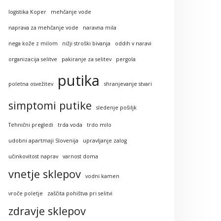
logistika Koper
mehčanje vode
naprava za mehčanje vode
naravna mila
nega kože z milom
nižji stroški bivanja
oddih v naravi
organizacija selitve
pakiranje za selitev
pergola
putika
poletna osvežitev
shranjevanje stvari
simptomi putike
sledenje pošiljk
Tehnični pregledi
trda voda
trdo milo
udobni apartmaji Slovenija
upravljanje zalog
učinkovitost naprav
varnost doma
vnetje sklepov
vodni kamen
vroče poletje
zaščita pohištva pri selitvi
zdravje sklepov