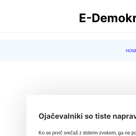
Skip
E-Demokra
to
content
HOM
Ojačevalniki so tiste napra
Ko se prvič srečaš z dobrim zvokom, ga ne poz