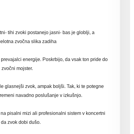
ni- tihi zvoki postanejo jasni- bas je globlji, a
celotna zvočna slika zadiha
revajalci energije. Poskrbijo, da vsak ton pride do
i zvočni mojster.
Ne glasnejši zvok, ampak boljši. Tak, ki te potegne
 spremeni navadno poslušanje v izkušnjo.
na pisalni mizi ali profesionalni sistem v koncertni
, da zvok dobi dušo.