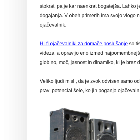
stokrat, pa je kar naenkrat bogatejša. Lahko j
dogajanja. V obeh primerih ima svojo vlogo na
ojačevalnik.
Hi-fi ojačevalniki za domače poslušanje
so ti
videza, a opravijo eno izmed najpomembnejši
globino, moč, jasnost in dinamiko, ki je brez d
Veliko ljudi misli, da je zvok odvisen samo o
pravi potencial šele, ko jih poganja ojačevalni