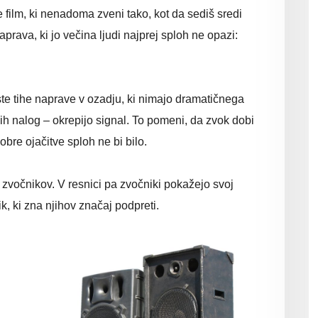
e film, ki nenadoma zveni tako, kot da sediš sredi
prava, ki jo večina ljudi najprej sploh ne opazi:
ste tihe naprave v ozadju, ki nimajo dramatičnega
h nalog – okrepijo signal. To pomeni, da zvok dobi
obre ojačitve sploh ne bi bilo.
d zvočnikov. V resnici pa zvočniki pokažejo svoj
k, ki zna njihov značaj podpreti.