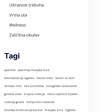
Ultrazvok trebuha
Vrtna uta
Wellness
Zaščitna obutev
Tagi
apartma
apartmaji Kranjska Gora
avtomatizacija logistike
bazeni Intex
bazen za dom
domače milo
eko kozmetika
energetska učinkovitost
garažna vrata
hrupna izolacija
izbira toplotne črpalke
izolacija garaže
kompozitni materiali
kovinska konstrukcija bazena
Kranjska Gora
logistika