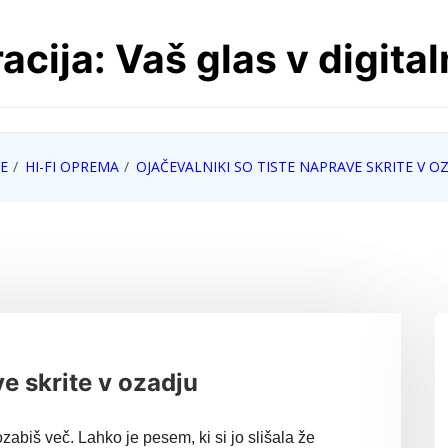
cija: Vaš glas v digita
E
HI-FI OPREMA
OJAČEVALNIKI SO TISTE NAPRAVE SKRITE V O
ve skrite v ozadju
abiš več. Lahko je pesem, ki si jo slišala že