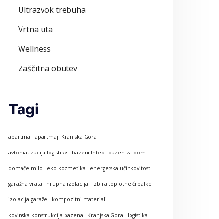
Ultrazvok trebuha
Vrtna uta
Wellness
Zaščitna obutev
Tagi
apartma
apartmaji Kranjska Gora
avtomatizacija logistike
bazeni Intex
bazen za dom
domače milo
eko kozmetika
energetska učinkovitost
garažna vrata
hrupna izolacija
izbira toplotne črpalke
izolacija garaže
kompozitni materiali
kovinska konstrukcija bazena
Kranjska Gora
logistika