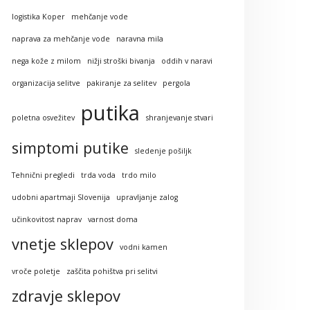
logistika Koper
mehčanje vode
naprava za mehčanje vode
naravna mila
nega kože z milom
nižji stroški bivanja
oddih v naravi
organizacija selitve
pakiranje za selitev
pergola
putika
poletna osvežitev
shranjevanje stvari
simptomi putike
sledenje pošiljk
Tehnični pregledi
trda voda
trdo milo
udobni apartmaji Slovenija
upravljanje zalog
učinkovitost naprav
varnost doma
vnetje sklepov
vodni kamen
vroče poletje
zaščita pohištva pri selitvi
zdravje sklepov